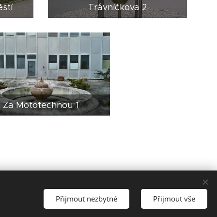
stí
Trávníčkova 2
Za Mototechnou 1
Přijmout nezbytné
Přijmout vše