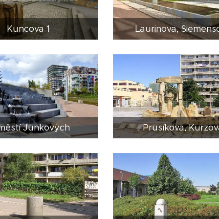
Kuncova 1
Laurinova, Siemens
městí Junkových
Prusíkova, Kurzov