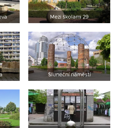
ova
Mezi školami 29
a
Sluneční náměstí