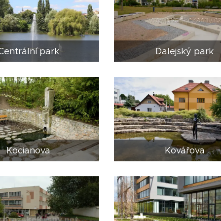
Centrální park
Dalejský park
Kocianova
Kovářova