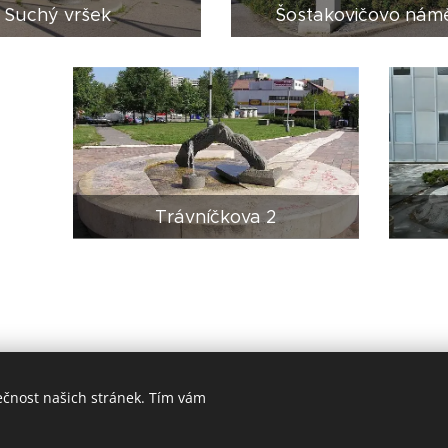
Suchý vršek
Šostakovičovo námě
Trávníčkova 2
ečnost našich stránek. Tím vám