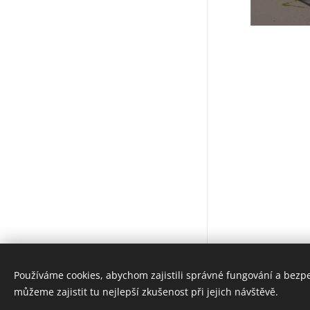
Používáme cookies, abychom zajistili správné fungování a bezp
© Pavel Dvořák, Tomáš Podařil
můžeme zajistit tu nejlepší zkušenost při jejich návštěvě.
Cookies