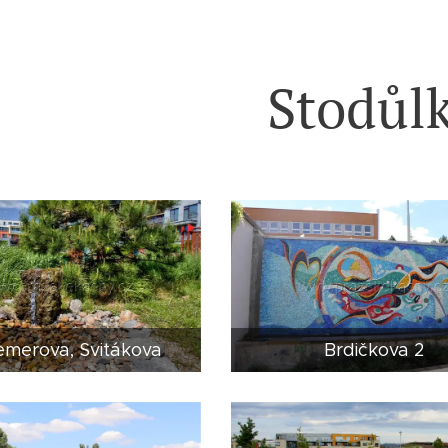
Stodůl
emerova, Svitákova
Brdičkova 2