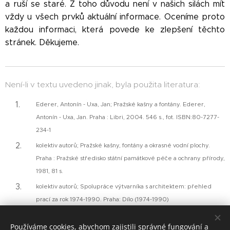
a ruší se staré. Z toho důvodu není v našich silách mít
vždy u všech prvků aktuální informace. Oceníme proto
každou informaci, která povede ke zlepšení těchto
stránek. Děkujeme.
Není-li v textu uvedeno jinak, byla použita literatura:
Ederer, Antonín - Uxa, Jan; Pražské kašny a fontány. Ederer,
Antonín - Uxa, Jan. Praha : Libri, 2004. 546 s., fot. ISBN:80-7277-
234-1
kolektiv autorů; Pražské kašny, fontány a okrasné vodní plochy.
Praha : Pražské středisko státní památkové péče a ochrany přírody,
1981, 81 s.
kolektiv autorů; Spolupráce výtvarníka s architektem: přehled
prací za rok 1974-1990. Praha: Dílo (1974-1990)
Používáme cookies, abychom zajistili správné fungování a