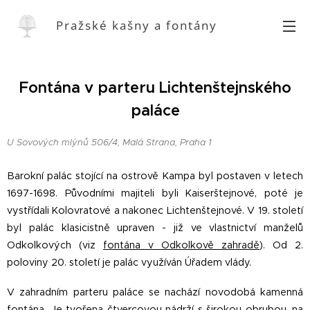
Pražské kašny a fontány
Fontána v parteru Lichtenštejnského
paláce
U Sovových mlýnů 506/4, Malá Strana, Praha 1
Barokní palác stojící na ostrově Kampa byl postaven v letech
1697-1698. Původními majiteli byli Kaiserštejnové, poté je
vystřídali Kolovratové a nakonec Lichtenštejnové. V 19. století
byl palác klasicistně upraven - již ve vlastnictví manželů
Odkolkových (viz
fontána v Odkolkově zahradě
). Od 2.
poloviny 20. století je palác využíván Úřadem vlády.
V zahradním parteru paláce se nachází novodobá kamenná
fontána. Je tvořena čtvercovou nádrží s širokou obrubou, na