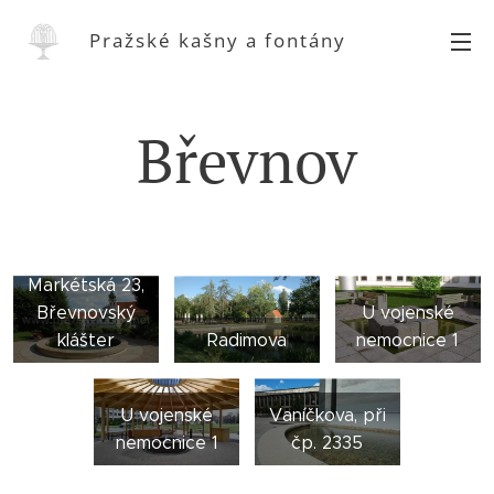
Pražské kašny a fontány
Břevnov
Markétská 23,
Břevnovský
U vojenské
klášter
Radimova
nemocnice 1
U vojenské
Vaníčkova, při
nemocnice 1
čp. 2335