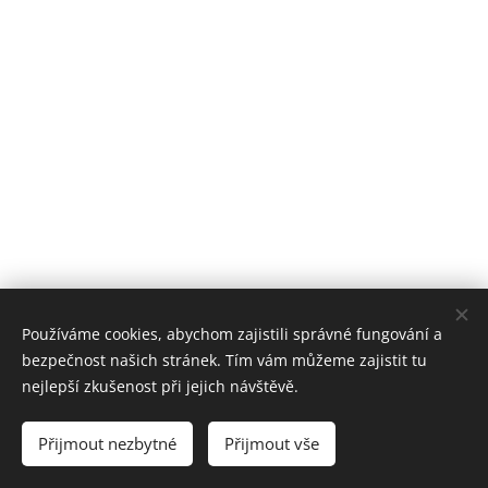
Používáme cookies, abychom zajistili správné fungování a
bezpečnost našich stránek. Tím vám můžeme zajistit tu
nejlepší zkušenost při jejich návštěvě.
© Pavel Dvořák, Tomáš Podařil
Přijmout nezbytné
Přijmout vše
Cookies