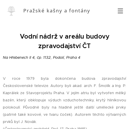
Pražské kašny a fontány
Vodní nádrž v areálu budovy
zpravodajství ČT
Na Hřebenech II 4, čp. 1132, Podolí, Praha 4
V roce 1979 byla dokončena budova zpravodajství
Československé televize. Autory byli akad. arch. F. Šmolík a Ing. P.
Kaprálek ze Stavoprojektu Praha. V jejím atriu byl vytvořen mělký
bazén, který obklopuje výduch vzduchotechniky, krytý hliníkovou
polokoulí. Původně byly na hladině ještě další umělecké prvky
(patrně také kovové, ve tvaru čoček). Autorem těchto výtvarných
prvků byl J. Novák.