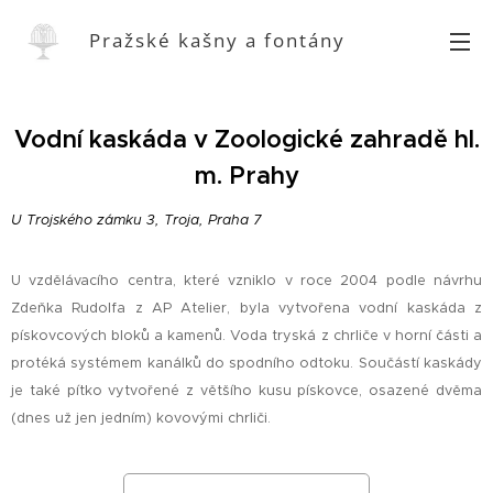
Pražské kašny a fontány
Vodní kaskáda v Zoologické zahradě hl.
m. Prahy
U Trojského zámku 3, Troja, Praha 7
U vzdělávacího centra, které vzniklo v roce 2004 podle návrhu
Zdeňka Rudolfa z AP Atelier, byla vytvořena vodní kaskáda z
pískovcových bloků a kamenů. Voda tryská z chrliče v horní části a
protéká systémem kanálků do spodního odtoku. Součástí kaskády
je také pítko vytvořené z většího kusu pískovce, osazené dvěma
(dnes už jen jedním) kovovými chrliči.