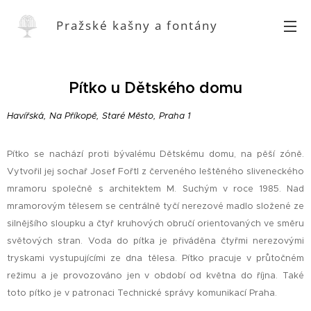
Pražské kašny a fontány
Pítko u Dětského domu
Havířská, Na Příkopě, Staré Město, Praha 1
Pítko se nachází proti bývalému Dětskému domu, na pěší zóně.
Vytvořil jej sochař Josef Fořtl z červeného leštěného sliveneckého
mramoru společně s architektem M. Suchým v roce 1985. Nad
mramorovým tělesem se centrálně tyčí nerezové madlo složené ze
silnějšího sloupku a čtyř kruhových obručí orientovaných ve směru
světových stran. Voda do pítka je přiváděna čtyřmi nerezovými
tryskami vystupujícími ze dna tělesa. Pítko pracuje v průtočném
režimu a je provozováno jen v období od května do října. Také
toto pítko je v patronaci Technické správy komunikací Praha.