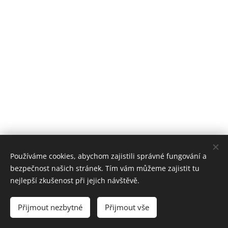
Používáme cookies, abychom zajistili správné fungování a
bezpečnost našich stránek. Tím vám můžeme zajistit tu
nejlepší zkušenost při jejich návštěvě.
© Pavel Dvořák, Tomáš Podařil
Přijmout nezbytné
Přijmout vše
Cookies