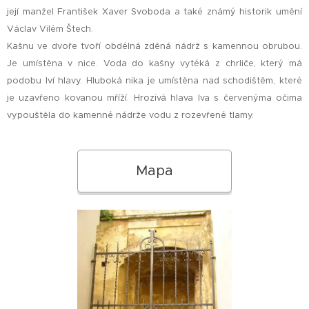
její manžel František Xaver Svoboda a také známý historik umění
Václav Vilém Štech.
Kašnu ve dvoře tvoří obdélná zděná nádrž s kamennou obrubou.
Je umístěna v nice. Voda do kašny vytéká z chrliče, který má
podobu lví hlavy. Hluboká nika je umístěna nad schodištěm, které
je uzavřeno kovanou mříží. Hrozivá hlava lva s červenýma očima
vypouštěla do kamenné nádrže vodu z rozevřené tlamy.
Mapa