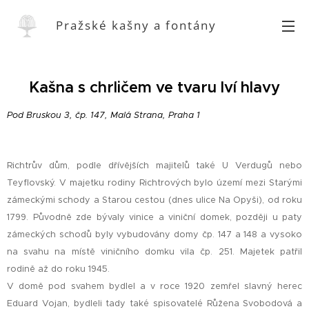
Pražské kašny a fontány
Kašna s chrličem ve tvaru lví hlavy
Pod Bruskou 3, čp. 147, Malá Strana, Praha 1
Richtrův dům, podle dřívějších majitelů také U Verdugů nebo
Teyflovský. V majetku rodiny Richtrových bylo území mezi Starými
zámeckými schody a Starou cestou (dnes ulice Na Opyši), od roku
1799. Původně zde bývaly vinice a viniční domek, později u paty
zámeckých schodů byly vybudovány domy čp. 147 a 148 a vysoko
na svahu na místě viničního domku vila čp. 251. Majetek patřil
rodině až do roku 1945.
V domě pod svahem bydlel a v roce 1920 zemřel slavný herec
Eduard Vojan, bydleli tady také spisovatelé Růžena Svobodová a