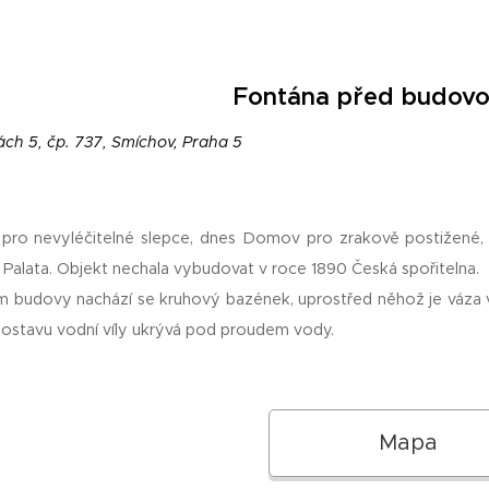
Fontána před budovo
ch 5, čp. 737, Smíchov, Praha 5
 pro nevyléčitelné slepce, dnes Domov pro zrakově postižené,
 Palata. Objekt nechala vybudovat v roce 1890 Česká spořitelna.
m budovy nachází se kruhový bazének, uprostřed něhož je váza ve
ostavu vodní víly ukrývá pod proudem vody.
Mapa