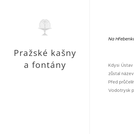
Na Hřebenká
Pražské kašny
a fontány
Kdysi Ústav
zůstal název
Před průčelí
Vodotrysk p