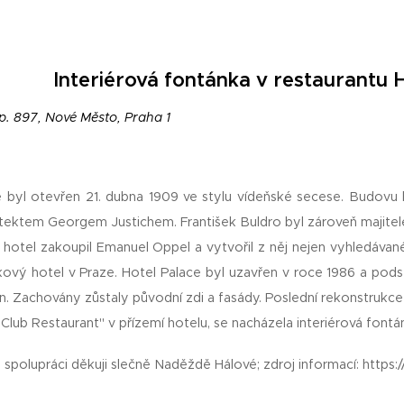
Interiérová fontánka v restaurantu 
p. 897, Nové Město, Praha 1
e byl otevřen 21. dubna 1909 ve stylu vídeňské secese. Budovu h
itektem Georgem Justichem. František Buldro byl zároveň majite
hotel zakoupil Emanuel Oppel a vytvořil z něj nejen vyhledávané
kový hotel v Praze. Hotel Palace byl uzavřen v roce 1986 a pod
n. Zachovány zůstaly původní zdi a fasády. Poslední rekonstrukc
lub Restaurant" v přízemí hotelu, se nacházela interiérová fontán
 spolupráci děkuji slečně Naděždě Hálové; zdroj informací: https