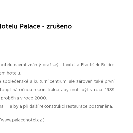
Hotelu Palace - zrušeno
otelu navrhl známý pražský stavitel a František Buldro
lem hotelu.
 společenské a kulturní centrum, ale zároveň také první
stoupil náročnou rekonstrukci, aby mohl být v roce 1989
e proběhla v roce 2000.
a. Ta byla při další rekonstrukci restaurace odstraněna.
://www.palacehotel.cz )