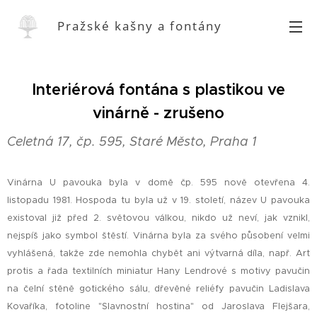
Pražské kašny a fontány
Interiérová fontána s plastikou ve
vinárně - zrušeno
Celetná 17, čp. 595, Staré Město, Praha 1
Vinárna U pavouka byla v domě čp. 595 nově otevřena 4.
listopadu 1981. Hospoda tu byla už v 19. století, název U pavouka
existoval již před 2. světovou válkou, nikdo už neví, jak vznikl,
nejspíš jako symbol štěstí. Vinárna byla za svého působení velmi
vyhlášená, takže zde nemohla chybět ani výtvarná díla, např. Art
protis a řada textilních miniatur Hany Lendrové s motivy pavučin
na čelní stěně gotického sálu, dřevěné reliéfy pavučin Ladislava
Kovaříka, fotoline "Slavnostní hostina" od Jaroslava Flejšara,