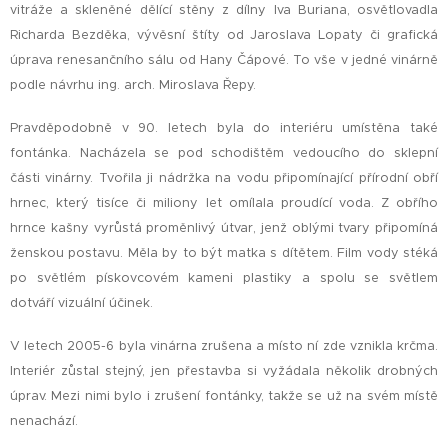
vitráže a skleněné dělící stěny z dílny Iva Buriana, osvětlovadla
Richarda Bezděka, vývěsní štíty od Jaroslava Lopaty či grafická
úprava renesančního sálu od Hany Čápové. To vše v jedné vinárně
podle návrhu ing. arch. Miroslava Řepy.
Pravděpodobně v 90. letech byla do interiéru umístěna také
fontánka. Nacházela se pod schodištěm vedoucího do sklepní
části vinárny. Tvořila ji nádržka na vodu připomínající přírodní obří
hrnec, který tisíce či miliony let omílala proudící voda. Z obřího
hrnce kašny vyrůstá proměnlivý útvar, jenž oblými tvary připomíná
ženskou postavu. Měla by to být matka s dítětem. Film vody stéká
po světlém pískovcovém kameni plastiky a spolu se světlem
dotváří vizuální účinek.
V letech 2005-6 byla vinárna zrušena a místo ní zde vznikla krčma.
Interiér zůstal stejný, jen přestavba si vyžádala několik drobných
úprav. Mezi nimi bylo i zrušení fontánky, takže se už na svém místě
nenachází.