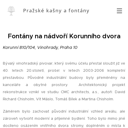
Pražské kašny a fontány
Fontány na nádvoří Korunního dvora
Korunní 810/104, Vinohrady, Praha 10
Bývalý vinohradský pivovar, který svému účelu přestal sloužit již ve
40. letech 20.století, prošel v letech 2003-2006 kompletní
přestavbou. Původně industriální budovy byly přeměněny na
kanceláře a obytné prostory. Architektonický projekt
rekonstrukce vznikl ve studiu CMC architects, a.s., autoři: David
Richard Chisholm, Vít Máslo, Tomáš Bílek a Martina Chisholm.
Záměrem bylo zachovat původní industriální vzhled areálu, ale
zároveň vytvořit moderní a příjemné bydlení. Toho bylo mimo jiné
docíleno osázením vnitřního dvora stromy, doplněním o místa k