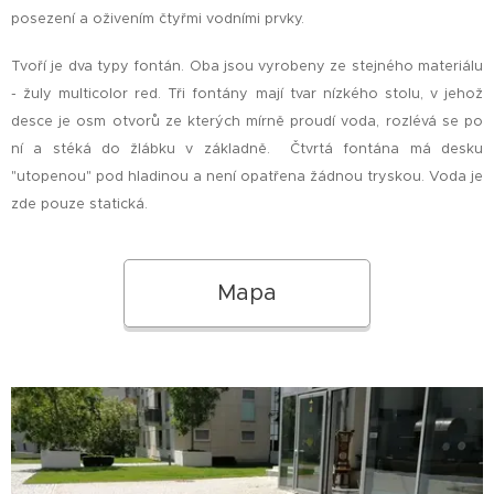
posezení a oživením čtyřmi vodními prvky.
Tvoří je dva typy fontán. Oba jsou vyrobeny ze stejného materiálu
- žuly multicolor red. Tři fontány mají tvar nízkého stolu, v jehož
desce je osm otvorů ze kterých mírně proudí voda, rozlévá se po
ní a stéká do žlábku v základně. Čtvrtá fontána má desku
"utopenou" pod hladinou a není opatřena žádnou tryskou. Voda je
zde pouze statická.
Mapa