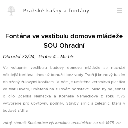
Pražské kašny a fontány
Fontána ve vestibulu domova mládeže
SOU Ohradní
Ohradní 72/24, Praha 4 - Michle
Ve vstupním vestibulu budovy domova mládeže se nachází
někdejší fontána, dnes už bohužel bez vody. Tvoří ji kruhový bazén
obložený žulovými kostkami. V něm je umístěna keramická plastika
ve tvaru květu, umístěná na žulovém podstavci. Mělo by se jednat
o dílo Zdeňka Němečka a Kornelie Němečkové z roku 1975
vytvořené pro ubytovnu podniku Stavby silnic a železnic, která v
budově sídlila.
zdroj: sborník Spolupráce výtvarníka s architektem za rok 1975, za