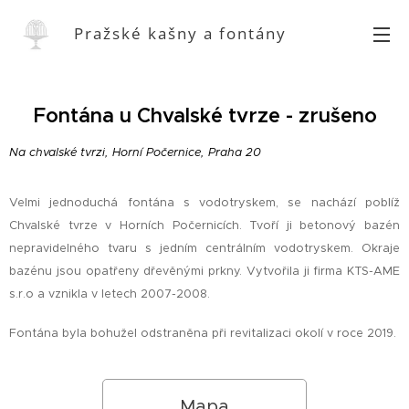
Pražské kašny a fontány
Fontána u Chvalské tvrze - zrušeno
Na chvalské tvrzi, Horní Počernice, Praha 20
Velmi jednoduchá fontána s vodotryskem, se nachází poblíž
Chvalské tvrze v Horních Počernicích. Tvoří ji betonový bazén
nepravidelného tvaru s jedním centrálním vodotryskem. Okraje
bazénu jsou opatřeny dřevěnými prkny. Vytvořila ji firma KTS-AME
s.r.o a vznikla v letech 2007-2008.
Fontána byla bohužel odstraněna při revitalizaci okolí v roce 2019.
Mapa