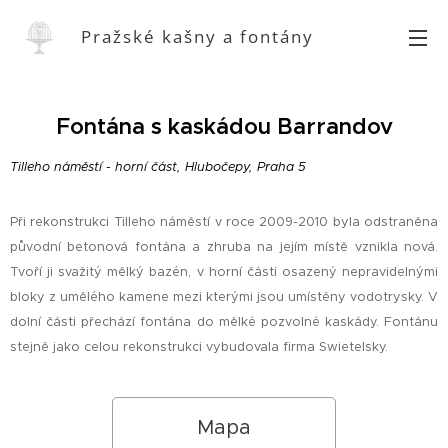
Pražské kašny a fontány
Fontána s kaskádou Barrandov
Tilleho náměstí - horní část, Hlubočepy, Praha 5
Při rekonstrukci Tilleho náměstí v roce 2009-2010 byla odstraněna
původní betonová fontána a zhruba na jejím místě vznikla nová.
Tvoří ji svažitý mělký bazén, v horní části osazený nepravidelnými
bloky z umělého kamene mezi kterými jsou umístěny vodotrysky. V
dolní části přechází fontána do mělké pozvolné kaskády. Fontánu
stejně jako celou rekonstrukci vybudovala firma Swietelsky.
Mapa