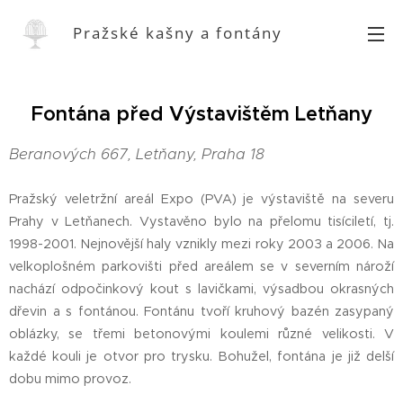
Pražské kašny a fontány
Fontána před Výstavištěm Letňany
Beranových 667, Letňany, Praha 18
Pražský veletržní areál Expo (PVA) je výstaviště na severu
Prahy v Letňanech. Vystavěno bylo na přelomu tisíciletí, tj.
1998-2001. Nejnovější haly vznikly mezi roky 2003 a 2006. Na
velkoplošném parkovišti před areálem se v severním nároží
nachází odpočinkový kout s lavičkami, výsadbou okrasných
dřevin a s fontánou. Fontánu tvoří kruhový bazén zasypaný
oblázky, se třemi betonovými koulemi různé velikosti. V
každé kouli je otvor pro trysku. Bohužel, fontána je již delší
dobu mimo provoz.