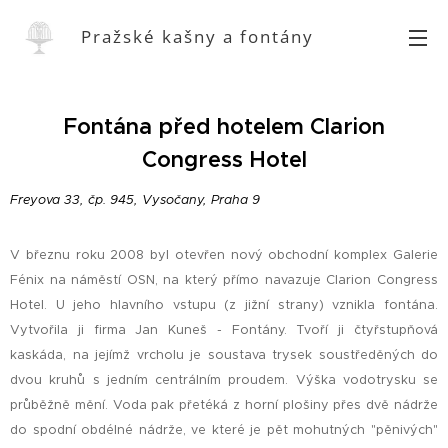
Pražské kašny a fontány
Fontána před hotelem Clarion
Congress Hotel
Freyova 33, čp. 945, Vysočany, Praha 9
V březnu roku 2008 byl otevřen nový obchodní komplex Galerie
Fénix na náměstí OSN, na který přímo navazuje Clarion Congress
Hotel. U jeho hlavního vstupu (z jižní strany) vznikla fontána.
Vytvořila ji firma Jan Kuneš - Fontány. Tvoří ji čtyřstupňová
kaskáda, na jejímž vrcholu je soustava trysek soustředěných do
dvou kruhů s jedním centrálním proudem. Výška vodotrysku se
průběžně mění. Voda pak přetéká z horní plošiny přes dvě nádrže
do spodní obdélné nádrže, ve které je pět mohutných "pěnivých"