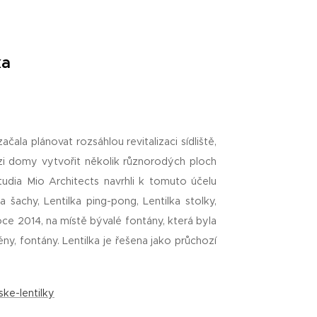
ka
čala plánovat rozsáhlou revitalizaci sídliště,
i domy vytvořit několik různorodých ploch
tudia Mio Architects navrhli k tomuto účelu
a šachy, Lentilka ping-pong, Lentilka stolky,
roce 2014, na místě bývalé fontány, která byla
ény, fontány. Lentilka je řešena jako průchozí
ke-lentilky