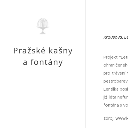
Krausova, L
Pražské kašny
Projekt "Let
a fontány
ohraničenéh
pro trávení
pestrobarevn
Lentilka pos
již léta nef
fontána s v
zdroj:
www.le