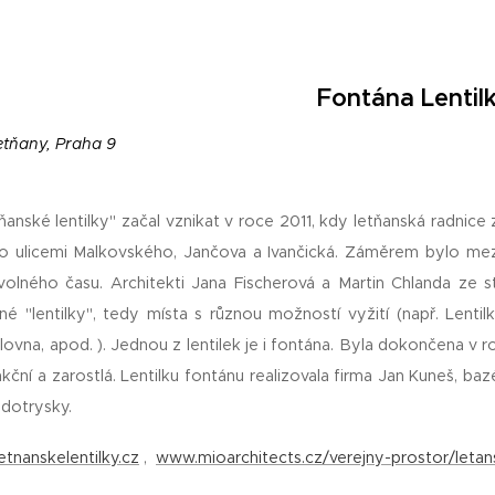
Fontána Lentil
etňany, Praha 9
ňanské lentilky" začal vznikat v roce 2011, kdy letňanská radnice za
o ulicemi Malkovského, Jančova a Ivančická. Záměrem bylo mez
 volného času. Architekti Jana Fischerová a Martin Chlanda ze s
é "lentilky", tedy místa s různou možností vyžití (např. Lentilk
ilovna, apod. ). Jednou z lentilek je i fontána. Byla dokončena v 
unkční a zarostlá. Lentilku fontánu realizovala firma Jan Kuneš, baz
odotrysky.
tnanskelentilky.cz
,
www.mioarchitects.cz/verejny-prostor/letans