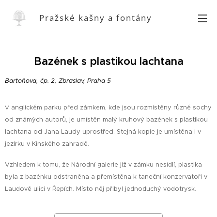
Pražské kašny a fontány
Bazének s plastikou lachtana
Bartoňova, čp. 2, Zbraslav, Praha 5
anglickém parku před zámkem, kde jsou rozmístěny různé sochy
V
od známých autorů, je umístěn malý kruhový bazének s plastikou
lachtana od Jana Laudy uprostřed. Stejná kopie je umístěna i v
jezírku v Kinského zahradě.
Vzhledem k tomu, že Národní galerie již v zámku nesídlí, plastika
byla z bazénku odstraněna a přemístěna k taneční konzervatoři v
Laudově ulici v Řepích. Místo něj přibyl jednoduchý vodotrysk.