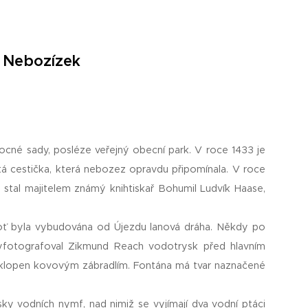
í Nebozízek
ovocné sady, posléze veřejný obecní park. V roce 1433 je
tá cestička, která nebozez opravdu připomínala. V roce
se stal majitelem známý knihtiskař Bohumil Ludvík Haase,
boť byla vybudována od Újezdu lanová dráha. Někdy po
vyfotografoval Zikmund Reach vodotrysk před hlavním
bklopen kovovým zábradlím. Fontána má tvar naznačené
ky vodních nymf, nad nimiž se vyjímají dva vodní ptáci