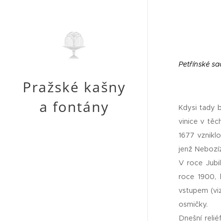
Petřínské sa
Pražské kašny
a fontány
Kdysi tady b
vinice v tě
1677 vzniklo
jenž Nebozí
V roce Jubi
roce 1900, 
vstupem (vi
osmičky.
Dnešní reli