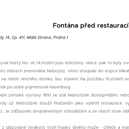
Fontána před restaurac
dy 14, čp. 411, Malá Strana, Praha 1
ýval hustý les, ve 14.století jsou doloženy vinice, pak tu byly 
chto místech jmenována Nebozez. Vinicí stoupala do kopce klika
 na místě viničního domku, lisu, stavení. Na počátku 19.století 
zek po sobě pojmenoval Hasenburg.
lejní zemské výstavy 1891 se stal Nebozízek dostupnějším, ne
kdy už Nebozízek sloužil Pražanům jako výletní restaurace, 
z). Je zdůrazněn dvojramenným schodištěm a ze všech stran o
éf z glazované terakoty tvoří masky divého muže - chrliče a mas