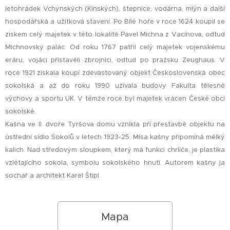
letohrádek Vchynských (Kinských), štepnice, vodárna, mlýn a další
hospodářská a užitková stavení. Po Bílé hoře v roce 1624 koupil se
ziskem celý majetek v této lokalitě Pavel Michna z Vacínova, odtud
Michnovský palác. Od roku 1767 patřil celý majetek vojenskému
eráru, vojáci přistavěli zbrojnici, odtud po pražsku Zeughaus. V
roce 1921 získala koupí zdevastovaný objekt Československá obec
sokolská a až do roku 1990 užívala budovy Fakulta tělesné
výchovy a sportu UK. V témže roce byl majetek vrácen České obci
sokolské.
Kašna ve II. dvoře Tyršova domu vznikla při přestavbě objektu na
ústřední sídlo Sokolů v letech 1923-25. Mísa kašny připomíná mělký
kalich. Nad středovým sloupkem, který má funkci chrliče, je plastika
vzlétajícího sokola, symbolu sokolského hnutí. Autorem kašny ja
sochař a architekt Karel Štipl.
Mapa