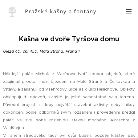
Pražské kašny a fontány
Kašna ve dvoře Tyršova domu
Újezd 40, čp. 450, Malá Strana, Praha 1
Někdejší palác Michnů z Vacínova tvoří soubor objektů, které
zaujímají prostor mezi Újezdem na Malé Straně a Čertovkou u
Vltavy, a zasahují od Všehrdovy ulice až k ulici Hellichově. Objekty
obklopují tři nádvoří, zvláště je ještě samostatná sala terrena.
Původní projekt z doby největší stavební aktivity nebyl nikdy
dokončen, podle odborníků svým rozsahem i provedením předčil
palác ve své době rozlehlou stavbu mocného Albrechta z
Valdštejna.
V raném středověku tady byl dvůr Luben, později klášter, pak