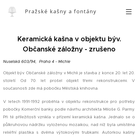
Pražské kašny a fontány
Keramická kašna v objektu býv.
Občanské záložny - zrušeno
Nuselská 603/94, Praha 4 - Michle
Objekt býv. Občanské záložny v Michli je stavba z konce 20. let 20.
století. Od 70. let prošel objekt třemi rekonstrukcemi. V
současnosti zde má pobočku Městská knihovna.
V letech 1991-1992 proběhla v objektu rekonstrukce pro potřeby
pobočky Komerční banky, podle návrhu architekta Miloše G. Parmy.
Při té příležitosti vznikla v přízemí keramická kašna. Jednalo se o
půlkruhovou nádržku vyloženou mozaikou, nad níž byla umístěna
reliéfní plastika s dvěma výtokovými trubkami. Autorkou kašny