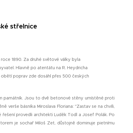
ké střelnice
v roce 1890. Za druhé světové války byla
yvatel. Hlavně po atentátu na R. Heydricha
 obětí poprav zde dosáhl přes 500 českých
en památník. Jsou to dvě betonové stěny umístěné proti
ě verše básníka Miroslava Floriana: "Zastav se na chvíli,
 řešení provedli architekti Luděk Todl a Josef Polák. Po
utorem je sochař Miloš Zet, důstojně dominuje pietnímu