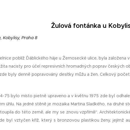
Žulová fontánka u Kobylis
 Kobylisy, Praha 8
elnice poblíž Ďáblického háje u Žernosecké ulice, byla založena 
užita nacisty pro účel represivních hromadných poprav českých ob
 zde byly denně popravovány desítky můžu a žen. Celkový počet
74-75 bylo místo pietně upraveno a v květnu 1975 zde byl odhal
m úhlu. Na jedné stěně je mozaika Martina Sladkého, na druhé stěn
toupila do této země, ale my se znovu vzpřímili". Architektonické
de byl vztyčen kříž, který s bronzovou plastikou ženy, jejímž a