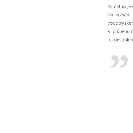
Památník je 
Na volném p
vodotryske
V průběhu r
rekonstrukc