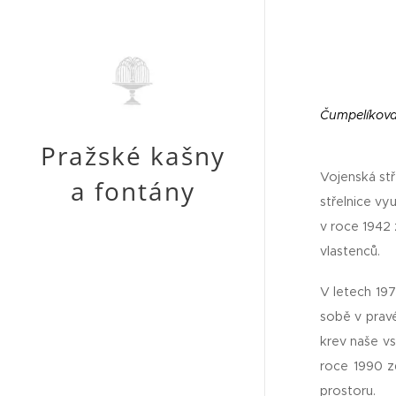
Čumpelíkova,
Pražské kašny
Vojenská stř
a fontány
střelnice vy
v roce 1942
vlastenců.
V letech 19
sobě v pravé
krev naše vs
roce 1990 z
prostoru.