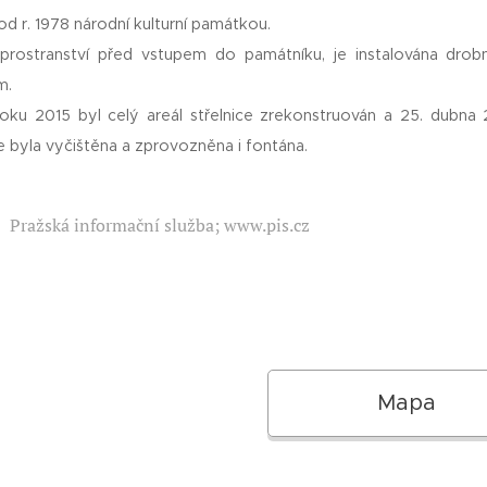
od r. 1978 národní kulturní památkou.
rostranství před vstupem do památníku, je instalována drobn
m.
oku 2015 byl celý areál střelnice zrekonstruován a 25. dubna
e byla vyčištěna a zprovozněna i fontána.
Pražská informační služba; www.pis.cz
Mapa