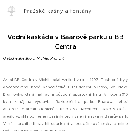
Pražské kašny a fontány
Vodní kaskáda v Baarově parku u BB
Centra
U Michelské školy, Michle, Praha 4
Areál BB Centra v Michli začal vznikat v roce 1997. Postupně byly
dokončovány nové kancelářské i rezidenční budovy, vč. Nové
Brumlovky, která nahradila původní sportovní halu. V roce 2010
byla zahájena výstavba Rezidenčního parku Baarova, jehož
autorem je architektonické studio CMC Architects. Jako součást
areálu vznikl i poměrně rozsáhlý pruh zeleně nazvaný Baarův park.
V něm architekti navrhli sportovní a odpočinkové prvky a mimo