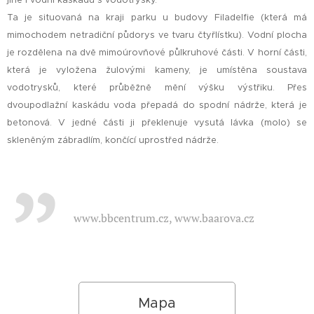
jiné i vodní kaskádu s vodotrysky.
Ta je situovaná na kraji parku u budovy Filadelfie (která má
mimochodem netradiční půdorys ve tvaru čtyřlístku). Vodní plocha
je rozdělena na dvě mimoúrovňové půlkruhové části. V horní části,
která je vyložena žulovými kameny, je umístěna soustava
vodotrysků, které průběžně mění výšku výstřiku. Přes
dvoupodlažní kaskádu voda přepadá do spodní nádrže, která je
betonová. V jedné části ji překlenuje vysutá lávka (molo) se
skleněným zábradlím, končící uprostřed nádrže.
www.bbcentrum.cz, www.baarova.cz
Mapa