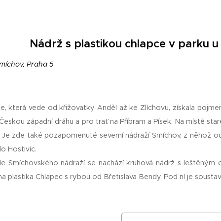
Nádrž s plastikou chlapce v parku 
Smíchov, Praha 5
ce, která vede od křižovatky Anděl až ke Zlíchovu, získala pojme
Českou západní dráhu a pro trať na Příbram a Písek. Na místě sta
. Je zde také pozapomenuté severní nádraží Smíchov, z něhož od
o Hostivic.
le Smíchovského nádraží se nachází kruhová nádrž s leštěným 
a plastika Chlapec s rybou od Břetislava Bendy. Pod ní je sousta