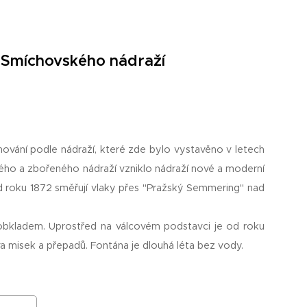
u Smíchovského nádraží
nování podle nádraží, které zde bylo vystavěno v letech
rého a zbořeného nádraží vzniklo nádraží nové a moderní
 roku 1872 směřují vlaky přes "Pražský Semmering" nad
obkladem. Uprostřed na válcovém podstavci je od roku
va misek a přepadů. Fontána je dlouhá léta bez vody.