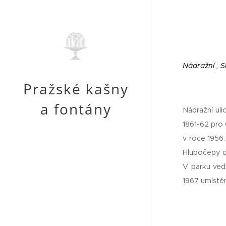
Nádražní , 
Pražské kašny
a fontány
Nádražní uli
1861-62 pro 
v roce 1956
Hlubočepy d
V parku ved
1967 umístěn