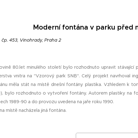
Moderní fontána v parku před 
, čp. 453, Vinohrady, Praha 2
ovině 80.let minulého století bylo rozhodnuto upravit stávajíc
erstva vnitra na "Vzorový park SNB". Celý projekt navrhoval ing. 
nu měla stát na místě dnešní fontány plastika. Vzhledem k tomu
e), bylo rozhodnuto o vytvoření fontány. Autorem plastiky na f
etech 1989-90 a do provozu uvedena na jaře roku 1990.
a místě nacházela jiná fontána.