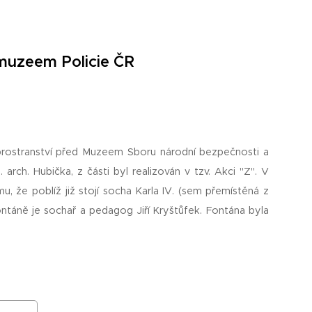
muzeem Policie ČR
í prostranství před Muzeem Sboru národní bezpečnosti a
arch. Hubička, z části byl realizován v tzv. Akci "Z". V
, že poblíž již stojí socha Karla IV. (sem přemístěná z
ontáně je sochař a pedagog Jiří Kryštůfek. Fontána byla