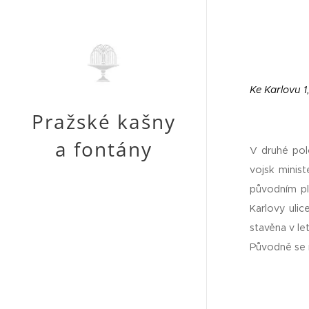
Ke Karlovu 1
Pražské kašny
a fontány
V druhé pol
vojsk minist
původním plá
Karlovy ulic
stavěna v l
Původně se n