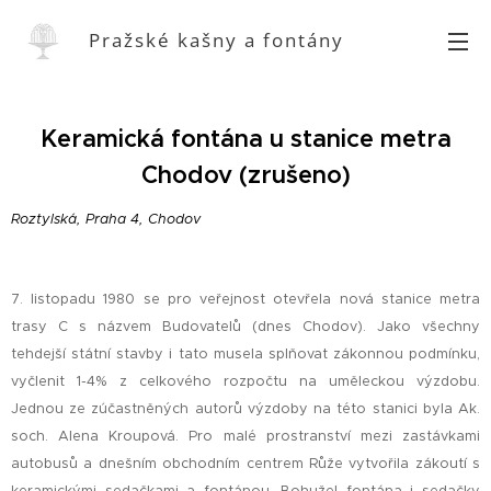
Pražské kašny a fontány
Keramická fontána u stanice metra
Chodov (zrušeno)
Roztylská, Praha 4, Chodov
7. listopadu 1980 se pro veřejnost otevřela nová stanice metra
trasy C s názvem Budovatelů (dnes Chodov). Jako všechny
tehdejší státní stavby i tato musela splňovat zákonnou podmínku,
vyčlenit 1-4% z celkového rozpočtu na uměleckou výzdobu.
Jednou ze zúčastněných autorů výzdoby na této stanici byla Ak.
soch. Alena Kroupová. Pro malé prostranství mezi zastávkami
autobusů a dnešním obchodním centrem Růže vytvořila zákoutí s