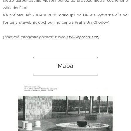
Metro upřednostnilo vložení peněz do provozu metra, což je jeho
základní úkol.
Na přelomu let 2004 a 2005 odkoupil od DP a.s. výtvarná díla vč.
fontány stavebník obchodního centra Praha Jih Chodov."
(barevná fotografie pochází z webu
www.praha11.cz
)
Mapa