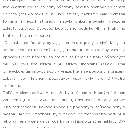
keramickými sedačkami a fontánou. Bohužel fontána i sedačky
zde vydržely pouze do doby výstavby nového obchodního centra
Chodov (cca do roku 2005), kdy zmizely neznámo kam. Nicméně
fontána již několik let předtím nebyla funkční a bývala i v sezóně
zakryta stříškou. Odpověď Dopravního podniku Hl. m. Prahy na
tento fakt byla následující:
"Od instalace fontány byly její keramické prvky, stejně tak jako
soubor sedátek umístěných v její blízkosti, poškozovány vandaly.
Zpočátku jejich náhradu zajišťovala za úhradu autorka výtvarných
děl, pak byla spolupráce z její strany ukončena. Oslovili jsme
Umělecko-průmyslovou školu v Praze, která se podobnými pracemi
zabývá. Její finanční požadavky však byly pro DP-Metro
neúnosné.
Další problém spočíval v tom, že bylo pískem a drobným štěrkem
zaneseno (i přes pravidelnou údržbu) odvodnění fontány tak, že
jeho zprůchodnění tlakovou vodou a podobnými způsoby nebylo
možné. Jedinou možností bylo odkrytí odvodňovacího potrubí a
jeho výměna v celé délce, což by si vyžádalo značné náklady. DP-