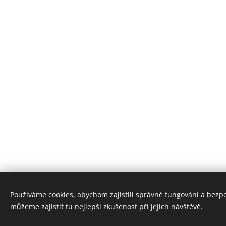
Používáme cookies, abychom zajistili správné fungování a bezp
© Pavel Dvořák, Tomáš Podařil
můžeme zajistit tu nejlepší zkušenost při jejich návštěvě.
Cookies