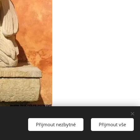
Přijmout nezbytné
Přijmout vše