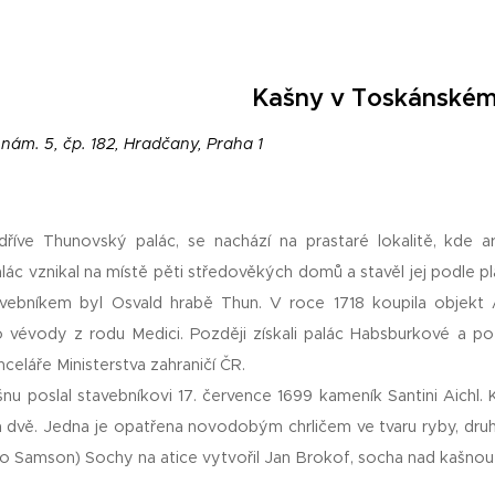
Kašny v Toskánském
nám. 5, čp. 182, Hradčany, Praha 1
dříve Thunovský palác, se nachází na prastaré lokalitě, kde arc
ác vznikal na místě pěti středověkých domů a stavěl jej podle 
avebníkem byl Osvald hrabě Thun. V roce 1718 koupila objekt 
 vévody z rodu Medici. Později získali palác Habsburkové a po
celáře Ministerstva zahraničí ČR.
nu poslal stavebníkovi 17. července 1699 kameník Santini Aichl. 
 dvě. Jedna je opatřena novodobým chrličem ve tvaru ryby, dr
 to Samson) Sochy na atice vytvořil Jan Brokof, socha nad kašno