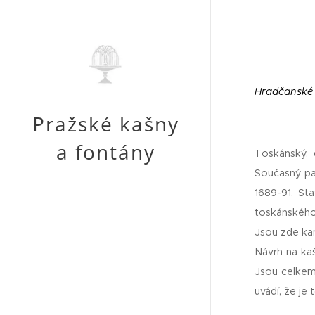
Hradčanské 
Pražské kašny
a fontány
Toskánský, 
Současný pal
1689-91. St
toskánského
Jsou zde kan
Návrh na kaš
Jsou celkem
uvádí, že je