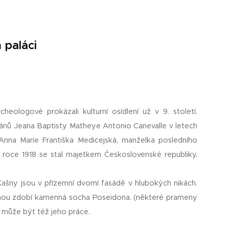
 paláci
heologové prokázali kulturní osídlení už v 9. století.
plánů Jeana Baptisty Matheye Antonio Canevalle v letech
Anna Marie Františka Medicejská, manželka posledního
 roce 1918 se stal majetkem Československé republiky.
Kašny jsou v přízemní dvorní fasádě v hlubokých nikách.
uhou zdobí kamenná socha Poseidona. (některé prameny
u může být též jeho práce.