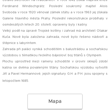
Ústavu šlechtičen na Hradčanech. V roce 1842 získal majetek kníže
Ferdinand Windischgrätz. Poslední soukromý majitel Alois
Svoboda v roce 1920 věnoval zámek státu a v roce 1963 jej získala
Galerie hlavního města Prahy. Poslední rekonstrukce probíhaly v
osmdesátých letech 20. století, opraveny byly i kašny.
Velký podíl na úpravě Trojské kotliny i zahrad má architekt Otakar
Kuča. Nově byla založena zahrada, nově bylo řešeno nádvoří a
štěpnice s labyrintem.
Zahrada při paláci vyniká schodištěm s balustrádou a sochařskou
výzdobou s tématikou řeckého bájesloví: boj titánů s Olympem.
Plochu uprostřed mezi rameny schodiště v úrovni sklepů zdobí
kašna se dvěma povalenými titány. Sochařskou výzdobu vytvořili
Jiří a Pavel Hermannové, jejich signatury G.H. a P.H. jsou spojeny s
letopočtem 1685.
Mapa