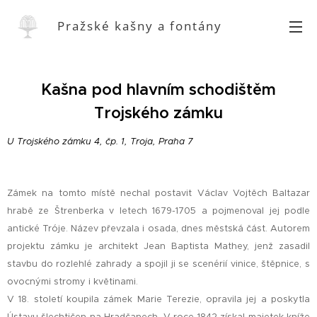
Pražské kašny a fontány
Kašna pod hlavním schodištěm
Trojského zámku
U Trojského zámku 4, čp. 1, Troja, Praha 7
Zámek na tomto místě nechal postavit Václav Vojtěch Baltazar
hrabě ze Štrenberka v letech 1679-1705 a pojmenoval jej podle
antické Tróje. Název převzala i osada, dnes městská část. Autorem
projektu zámku je architekt Jean Baptista Mathey, jenž zasadil
stavbu do rozlehlé zahrady a spojil ji se scenérií vinice, štěpnice, s
ovocnými stromy i květinami.
V 18. století koupila zámek Marie Terezie, opravila jej a poskytla