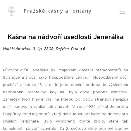
Pražské kašny a fontány
Kašna na nádvoří usedlosti Jenerálka
Nad Habrovkou 3, čp. 2308, Dejvice, Praha 6
Původní dvůr Jenerálka byl majetkem kláštera premonstrátů na
Strahově a sloužil jako hospodářské centrum. Hospodářský dvůr
pochází z konce 18. století, jeho dnešní podoba je výsledkem
neobarokní přestavby, kdy mu byla dána podoba zámečku.
Zámeček tvoří hlavní vila, na kterou po obou stranách navazují
další budovy a vzniká tak nádvoří. V roce 1922 získal Jenerálku
Podpůrný fond legionářů, který dal budovu přetvořit na domov pro
invalidní legionáře. Bylo vytvořeno čtvrté křídlo, které tak
kompletně nádvoří uzavřelo. Za 2. světové války zde byl domov