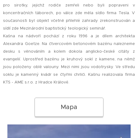
pro sirotky, jejichž rodiče zemřeli nebo byli popraveni v
koncentračních táborech, po válce zde měla sídlo firma Tesla. V
současnosti byl objekt včetně přilehlé zahrady zrekonstruován a
sídlí zde Mezinárodní baptistický teologický seminář.
Kašna na nádvoří pochází z roku 1996 a je dílem architekta
Alexandra Goetze. Na čtvercovém betonovém bazénu nalezneme
desku s věnováním a kolem dokola anglicko-české citáty z
evangelií. Uprostřed bazénu je kruhový sokl z kamene, na němž
jsou položeny oblé valouny. Mezi nimi jsou vodotrysky. Ve středu
soklu je kamenný kvádr se čtyřmi chrliči. Kašnu realizovala firma
KTS - AME s.r.o. z Hradce Králové.
Mapa