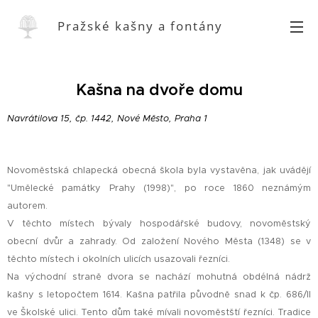
Pražské kašny a fontány
Kašna na dvoře domu
Navrátilova 15, čp. 1442, Nové Město, Praha 1
Novoměstská chlapecká obecná škola byla vystavěna, jak uvádějí
"Umělecké památky Prahy (1998)", po roce 1860 neznámým
autorem.
V těchto místech bývaly hospodářské budovy, novoměstský
obecní dvůr a zahrady. Od založení Nového Města (1348) se v
těchto místech i okolních ulicích usazovali řezníci.
Na východní straně dvora se nachází mohutná obdélná nádrž
kašny s letopočtem 1614. Kašna patřila původně snad k čp. 686/II
ve Školské ulici. Tento dům také mívali novoměstští řezníci. Tradice