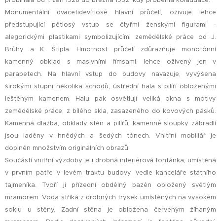
probíhala od 1. září 1928 do března 1932, kdy proběhla kolaudace.
Monumentální dvacetidevítiosé hlavní průčelí, oživuje lehce
předstupující pětiosý vstup se čtyřmi ženskými figurami -
alegorickými plastikami symbolizujícími zemědělské práce od J.
Brůhy a K. Štipla. Hmotnost průčelí zdůrazňuje monotónní
kamenný obklad s masivními římsami, lehce oživený jen v
parapetech. Na hlavní vstup do budovy navazuje, vyvýšena
širokými stupni několika schodů, ústřední hala s pilíři obloženými
leštěným kamenem. Halu pak osvětlují veliká okna s motivy
zemědělské práce, z bílého skla, zasazeného do kovových pásků.
Kamenná dlažba, obklady stěn a pilířů, kamenné sloupky zábradlí
jsou laděny v hnědých a šedých tónech. Vnitřní mobiliář je
doplněn množstvím originálních obrazů.
Součástí vnitřní výzdoby je i drobná interiérová fontánka, umístěná
v prvním patře v levém traktu budovy, vedle kanceláře státního
tajmeníka. Tvoří ji přízední obdélný bazén obložený světlým
mramorem. Voda stříká z drobných trysek umístěných na vysokém
soklu u stěny. Zadní stěna je obložena červeným žíhaným