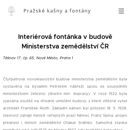
Pražské kašny a fontány
Interiérová fontánka v budově
Ministerstva zemědělství ČR
Těšnov 17, čp. 65, Nové Město, Praha 1
Čtyřpatrová novoklasicistní budova ministerstva zemědělství byla
vystavěna na bývalém Petrském nábřeží, spolu se sousedním
ministerstvem železnic (dnešní min. dopravy). V roce 1922 byla
vypsána soutěž na vhodné umístění budovy, z které vítězně vyšel
architekt František Roith. Základní kámen byl položen 18. 5. 1928,
slavnost zahájil ministr veřejných prací Němec Franz Spina, projev
přednesl i ministr zemědělství Otakar Srdínko. Samotná stavba