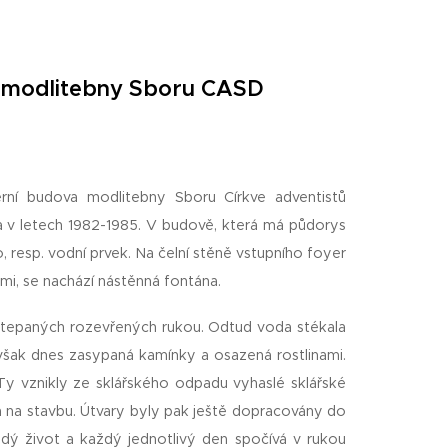
er modlitebny Sboru CASD
rní budova modlitebny Sboru Církve adventistů
a v letech 1982-1985. V budově, která má půdorys
 resp. vodní prvek. Na čelní stěně vstupního foyer
mi, se nachází nástěnná fontána.
 tepaných rozevřených rukou. Odtud voda stékala
šak dnes zasypaná kamínky a osazená rostlinami.
Ty vznikly ze sklářského odpadu vyhaslé sklářské
n na stavbu. Útvary byly pak ještě dopracovány do
dý život a každý jednotlivý den spočívá v rukou