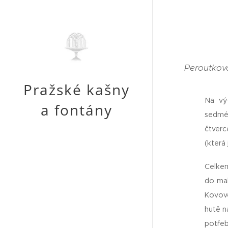
Peroutkov
Pražské kašny
Na vý
a fontány
sedméh
čtverc
(která
Celkem
do mal
Kovové
hutě n
potřeb