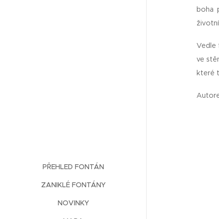
boha p
životn
Vedle 
ve stě
které t
Autore
PŘEHLED FONTÁN
ZANIKLÉ FONTÁNY
NOVINKY