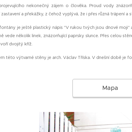
rojevujícího nekonečný zájem o člověka. Proud vody znázorňu
í zastavení a překážky, z čehož vyplývá, že i přes různá trápení a 
fontány je ještě plastický nápis "V rukou tvých jsou dnové moji" a
ně vede několik linek, znázorňující paprsky slunce. Přes celou stěnu
voří dvojitý kříž.
m této výtvarné stěny je arch. Václav Tříska. V dnešní době je f
Mapa