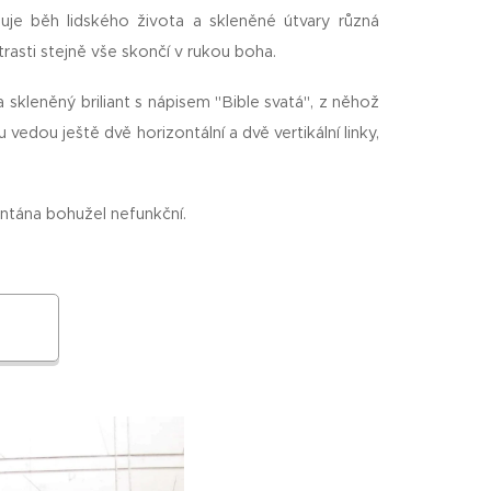
je běh lidského života a skleněné útvary různá
strasti stejně vše skončí v rukou boha.
 skleněný briliant s nápisem "Bible svatá", z něhož
 vedou ještě dvě horizontální a dvě vertikální linky,
ontána bohužel nefunkční.