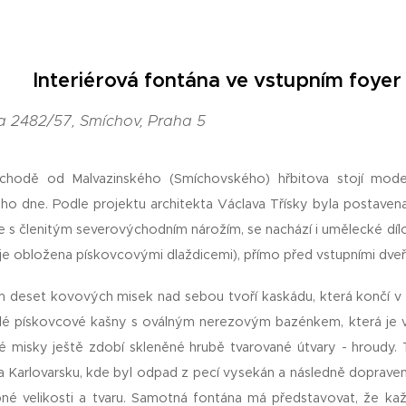
Interiérová fontána ve vstupním foy
a 2482/57, Smíchov, Praha 5
chodě od Malvazinského (Smíchovského) hřbitova stojí mode
o dne. Podle projektu architekta Václava Třísky byla postaven
e s členitým severovýchodním nárožím, se nachází i umělecké dílo,
 je obložena pískovcovými dlaždicemi), přímo před vstupními dveř
 deset kovových misek nad sebou tvoří kaskádu, která končí v
é pískovcové kašny s oválným nerezovým bazénkem, která je v
 misky ještě zdobí skleněné hrubě tvarované útvary - hroudy. 
a Karlovarsku, kde byl odpad z pecí vysekán a následně doprave
né velikosti a tvaru. Samotná fontána má představovat, že kaž