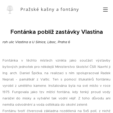
Pražské kašny a fontány
Fontánka poblíž zastávky Vlastina
roh ulic Vlastina a U Silnice, Liboc, Praha 6
Fontánka v těchto místech vznikla jako součást výstavby
bytových jednotek pro někdejší Ministerstvo školství ČSR. Navrhl ji
Ing. arch. Daniel Špička, na realizaci s ním spolupracoval Radek
Nepraš - památkář z Valtic. Ten s pomocí štukatérů fontánku
vyrobil z umělého kamene. Instalována byla na své místo v roce
1975. Fungovala jako tzv. mlžící fontána, kdy tenký proud vody
narážel do misky a vytvářel tak vodní vějíř. Z toho důvodu ani
neměla odvodnění a voda odtékala do okolní zeleně.
Fontánu tvoří čtvercová základna rozdělená na 5x5 polí, z nichž