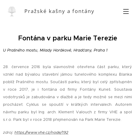
Pražské kašny a fontány
Fontána v parku Marie Terezie
U Prašného mostu, Milady Horákové, Hradčany, Praha 1
28. července 2016 byla slavnostně otevřena část parku, který
vznikl nad bývalou stavební jámou tunelového komplexu Blanka
poblíž Prašného mostu. Součástí parku, který byl celý zpřístupněn
v roce 2017, je i fontána od firmy Fontány Kuneš. Soustava
vodotrysků je zabudována v dlažbě a je tedy možné se mezi nimi
procházet. Cyklus se spouští v krátkých intervalech. Autorem
návrhu parku byl Ing. arch. Klement Valouch z firmy VHE a spol
s.r.o. Park byl v roce 2018 přejmenován na Park Marie Terezie.
zdroj:
https://www.vhe.cz/node/192