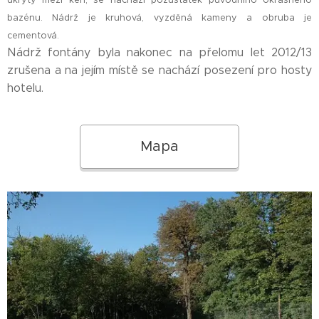
ukrytý mezi keři, se nachází pozůstatek původního okrasného
bazénu. Nádrž je kruhová, vyzděná kameny a obruba je
cementová.
Nádrž fontány byla nakonec na přelomu let 2012/13
zrušena a na jejím místě se nachází posezení pro hosty
hotelu.
Mapa