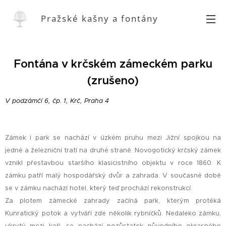
Pražské kašny a fontány
Fontána v krčském zámeckém parku
(zrušeno)
V podzámčí 6, čp. 1, Krč, Praha 4
Zámek i park se nachází v úzkém pruhu mezi Jižní spojkou na
jedné a železniční tratí na druhé straně. Novogotický krčský zámek
vznikl přestavbou staršího klasicistního objektu v roce 1860. K
zámku patří malý hospodářský dvůr a zahrada. V současné době
se v zámku nachází hotel, který teď prochází rekonstrukcí.
Za plotem zámecké zahrady začíná park, kterým protéká
Kunratický potok a vytváří zde několik rybníčků. Nedaleko zámku,