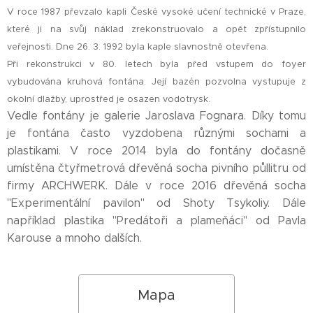
V roce 1987 převzalo kapli České vysoké učení technické v Praze,
které ji na svůj náklad zrekonstruovalo a opět zpřístupnilo
veřejnosti. Dne 26. 3. 1992 byla kaple slavnostně otevřena.
Při rekonstrukci v 80. letech byla před vstupem do foyer
vybudována kruhová fontána. Její bazén pozvolna vystupuje z
okolní dlažby, uprostřed je osazen vodotrysk.
Vedle fontány je galerie Jaroslava Fognara. Díky tomu
je fontána často vyzdobena různými sochami a
plastikami. V roce 2014 byla do fontány dočasně
umístěna čtyřmetrová dřevěná socha pivního půllitru od
firmy ARCHWERK. Dále v roce 2016 dřevěná socha
"Experimentální pavilon" od Shoty Tsykoliy. Dále
například plastika "Predátoři a plameňáci" od Pavla
Karouse a mnoho dalších.
Mapa