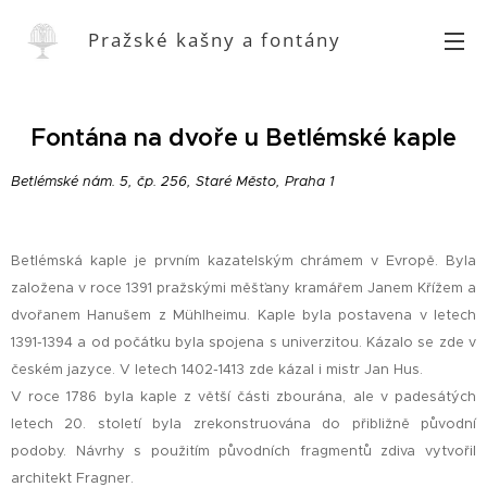
Pražské kašny a fontány
Fontána na dvoře u Betlémské kaple
Betlémské nám. 5, čp. 256, Staré Město, Praha 1
Betlémská kaple je prvním kazatelským chrámem v Evropě. Byla
založena v roce 1391 pražskými měšťany kramářem Janem Křížem a
dvořanem Hanušem z Mühlheimu. Kaple byla postavena v letech
1391-1394 a od počátku byla spojena s univerzitou. Kázalo se zde v
českém jazyce. V letech 1402-1413 zde kázal i mistr Jan Hus.
V roce 1786 byla kaple z větší části zbourána, ale v padesátých
letech 20. století byla zrekonstruována do přibližně původní
podoby. Návrhy s použitím původních fragmentů zdiva vytvořil
architekt Fragner.