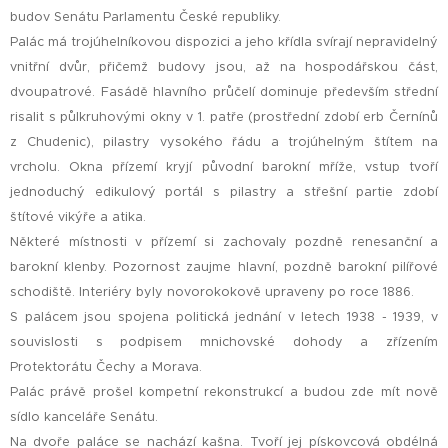
budov Senátu Parlamentu České republiky.
Palác má trojúhelníkovou dispozici a jeho křídla svírají nepravidelný
vnitřní dvůr, přičemž budovy jsou, až na hospodářskou část,
dvoupatrové. Fasádě hlavního průčelí dominuje především střední
risalit s půlkruhovými okny v 1. patře (prostřední zdobí erb Černínů
z Chudenic), pilastry vysokého řádu a trojúhelným štítem na
vrcholu. Okna přízemí kryjí původní barokní mříže, vstup tvoří
jednoduchý edikulový portál s pilastry a střešní partie zdobí
štítové vikýře a atika.
Některé místnosti v přízemí si zachovaly pozdně renesanční a
barokní klenby. Pozornost zaujme hlavní, pozdně barokní pilířové
schodiště. Interiéry byly novorokokově upraveny po roce 1886.
S palácem jsou spojena politická jednání v letech 1938 - 1939, v
souvislosti s podpisem mnichovské dohody a zřízením
Protektorátu Čechy a Morava.
Palác právě prošel kompetní rekonstrukcí a budou zde mít nově
sídlo kanceláře Senátu.
Na dvoře paláce se nachází kašna. Tvoří jej pískovcová obdélná