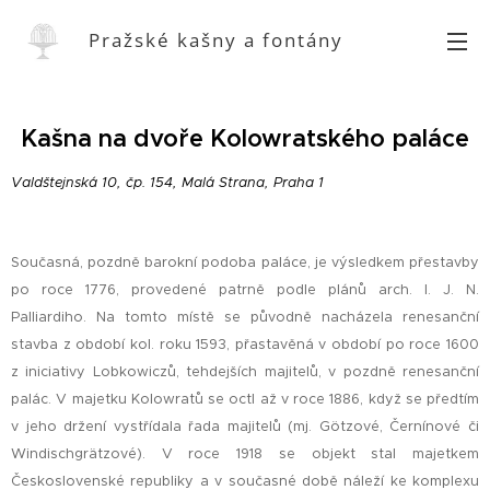
Pražské kašny a fontány
Kašna na dvoře Kolowratského paláce
Valdštejnská 10, čp. 154, Malá Strana, Praha 1
Současná, pozdně barokní podoba paláce, je výsledkem přestavby
po roce 1776, provedené patrně podle plánů arch. I. J. N.
Palliardiho. Na tomto místě se původně nacházela renesanční
stavba z období kol. roku 1593, přastavěná v období po roce 1600
z iniciativy Lobkowiczů, tehdejších majitelů, v pozdně renesanční
palác. V majetku Kolowratů se octl až v roce 1886, když se předtím
v jeho držení vystřídala řada majitelů (mj. Götzové, Černínové či
Windischgrätzové). V roce 1918 se objekt stal majetkem
Československé republiky a v současné době náleží ke komplexu